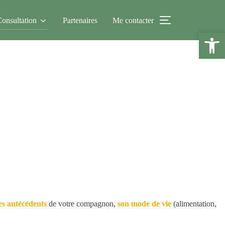
onsultation
Partenaires
Me contacter
PERMUTER L
Ouvrir la 
es antécédents
de votre compagnon,
son mode de vie
(alimentation,