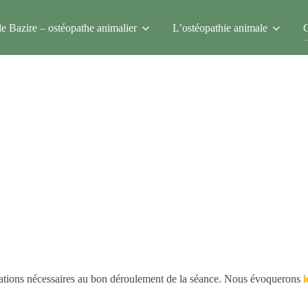
e Bazire – ostéopathe animalier
L’ostéopathie animale
C
ormations nécessaires au bon déroulement de la séance. Nous évoquerons
l