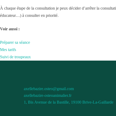
À chaque étape de la consultation je peux décider d’arrêter la consultat
éducateur…) à consulter en priorité.
Voir aussi :
Préparer sa séance
Mes tarifs
Suivi de troupeaux
axellebazire.osteo@gmail.com
axellebazire-osteoanimalier.fr
1, Bis Avenue de la Bastille, 19100 Brive-La-Gaillarde